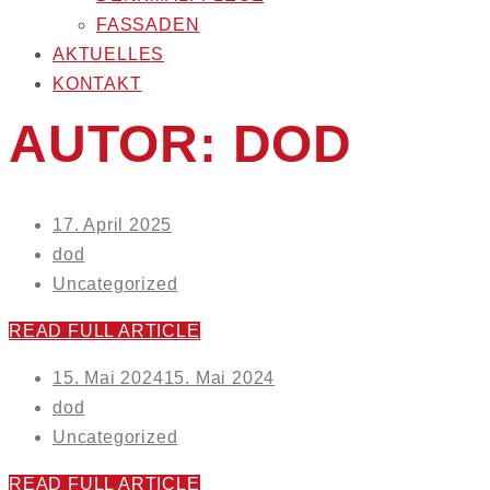
FASSADEN
AKTUELLES
KONTAKT
AUTOR:
DOD
Posted
17. April 2025
on
dod
Uncategorized
READ FULL ARTICLE
Posted
15. Mai 2024
15. Mai 2024
on
dod
Uncategorized
READ FULL ARTICLE