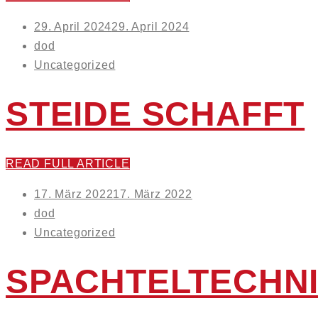
Posted
29. April 2024
29. April 2024
on
dod
Uncategorized
STEIDE SCHAFFT
READ FULL ARTICLE
Posted
17. März 2022
17. März 2022
on
dod
Uncategorized
SPACHTELTECHN