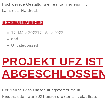
Hochwertige Gestaltung eines Kaminofens mit
Lamurista Hardrock
READ FULL ARTICLE
Posted
17. März 2022
17. März 2022
on
dod
Uncategorized
PROJEKT UFZ IST
ABGESCHLOSSE
Der Neubau des Umschulungszemtrums in
Niederstetten war 2021 unser größter Einzelauftrag.