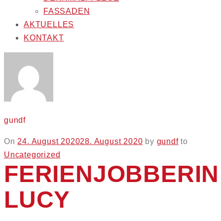
FASSADEN
AKTUELLES
KONTAKT
gundf
Posted
On
24. August 2020
28. August 2020
by
gundf
to
on
Uncategorized
FERIENJOBBERIN
LUCY